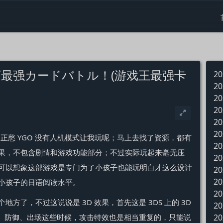
最强カードバトル！(游戏王最强卡
20
20
20
20
20
20
，正愁 YGO 没有人机模式让我玩呢；马上去找了资源，都有
20
果，不包含剧情和游戏功能部分；不过实际玩起来毫无压
20
可以想象这部游戏是专门为了小孩子也能玩明白才这么设计
20
20
小孩子的日语阅读水平。
20
地方了，不过这说说是 3D 效果，首先这是 3DS 上的 3D
20
击、防御、出场这些时候，攻击特效也是相当重复的，只能说
20