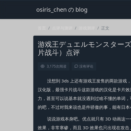
osiris_chen の blog
首页
点评与测评
游戏测评
正文
游戏王デュエルモンスターズ
片战斗）点评
3,175
次阅读
没有评论
没想到 3ds 上还有游戏王发售的两款游戏
汉化版，最强卡片战斗这款游戏的汉化是卡片效
力，甚至可以说基本就没遇到过啥不懂的单词，
的吧，不过对我来说也是件骄傲的事，能有日本
说说游戏本身吧。优点就只有 3D 动画这一个
效果，非常寒碜，而且 3D 效果也只出现在攻