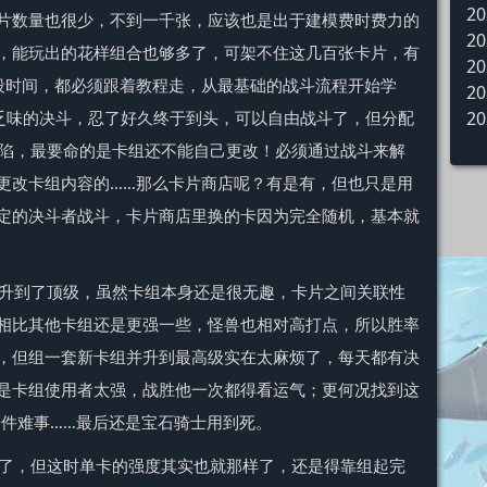
20
片数量也很少，不到一千张，应该也是出于建模费时费力的
20
，能玩出的花样组合也够多了，可架不住这几百张卡片，有
20
段时间，都必须跟着教程走，从最基础的战斗流程开始学
20
燥乏味的决斗，忍了好久终于到头，可以自由战斗了，但分配
20
魔陷，最要命的是卡组还不能自己更改！必须通过战斗来解
更改卡组内容的……那么卡片商店呢？有是有，但也只是用
定的决斗者战斗，卡片商店里换的卡因为完全随机，基本就
升到了顶级，虽然卡组本身还是很无趣，卡片之间关联性
相比其他卡组还是更强一些，怪兽也相对高打点，所以胜率
，但组一套新卡组并升到最高级实在太麻烦了，每天都有决
是卡组使用者太强，战胜他一次都得看运气；更何况找到这
就是一件难事……最后还是宝石骑士用到死。
了，但这时单卡的强度其实也就那样了，还是得靠组起完