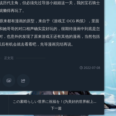
战历代主角，但必须先过导游小姐姐这一关，我的宝石骑士
就懒得再玩了。
来都有漫画的原型，来自于《游戏王 OCG 构筑》，里面
和她哥哥的对口相声确实蛮好玩的，很期待漫画中到底是怎
时，也意外的发现了原来游戏王还有其他的漫画，当然包括
，以后有机会就去看看吧，先等漫画完结再说。
正文完
2022-07-08
この素晴らしい世界に祝福を！(为美好的世界献上祝福！)点评
下一篇