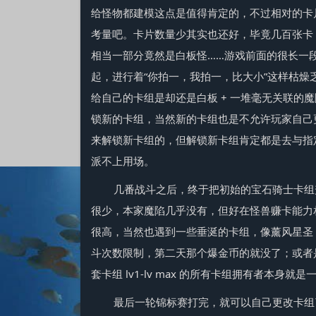
给怪物都建模这点是值得肯定的，不过相对的卡
考量吧。卡片数量少其实也还好，毕竟几百张卡
相当一部分竟然是白板怪……游戏前面的很长一
起，进行着“你拍一，我拍一，比大小”这样枯
给自己的卡组是却还是白板 + 一堆毫无关联的
锁新的卡组，当然新的卡组也是不允许玩家自己
来解锁新卡组的，但解锁新卡组肯定都是去与指
派不上用场。
几番战斗之后，终于把初始的宝石骑士卡组
很少，本家魔陷几乎没有，但好在怪兽赚卡能力
很高，当然也遇到一些垂涎的卡组，像薰风星圣
斗次数限制，第二天那个爆金币的就没了；或者
套卡组 lv1-lv max 的所有卡组拥有者本身
最后一轮锦标赛打完，就可以自己更改卡组