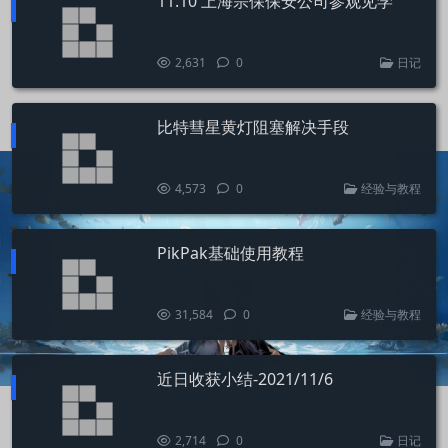
11.10 上海宗保保安公司参观见学
2,631
0
日记
比特彗星黄灯阻塞解决手段
4,573
0
经验与教程
PikPak基础使用教程
31,584
0
经验与教程
近日收获小结-2021/11/6
2,714
0
日记