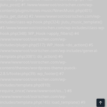
jiutu_post() #1 /www/wwwroot/osirischen.com/wp-
content/plugins/nines-music/NinesMusic.php(401):
jiutu_get_data() #2 /www/wwwroot/osirischen.com/wp-
includes/class-wp-hook.php(324): jiutu_music_template()
#3 /www/wwwroot/osirischen.com/wp-includes/class-wp-
hook.php(348): WP_Hook->apply_filters() #4
/www/wwwroot/osirischen.com/wp-
includes/plugin.php(517): WP_Hook->do_action() #5
/www/wwwroot/osirischen.com/wp-includes/general-
template.php(3081): do_action() #6
/www/wwwroot/osirischen.com/wp-
content/themes/wordpress-theme-puock-
2.8.5/footer.php(39): wp_footer() #7
/www/wwwroot/osirischen.com/wp-
includes/template.php(810):
require_once('/www/wwwroot/os...') #8
/www/wwwroot/osirischen.com/wp-
includes/template.php(745): load_template() #9