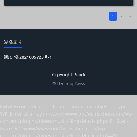
1
2
»
备案号
浙ICP备2021005723号-1
Copyright Puock
Theme by
Puock
Fatal error
: Uncaught Error: Cannot use object of type
WP_Error as array in /www/wwwroot/osirischen.com/wp-
content/plugins/nines-music/NinesMusic.php:481 Stack
trace: #0 /www/wwwroot/osirischen.com/wp-
content/plugins/nines-music/NinesMusic.php(448):