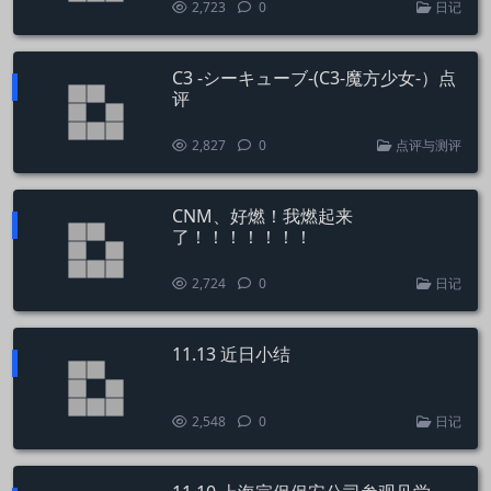
2,723
0
日记
C3 -シーキューブ-(C3-魔方少女-）点
评
2,827
0
点评与测评
CNM、好燃！我燃起来
了！！！！！！！
2,724
0
日记
11.13 近日小结
2,548
0
日记