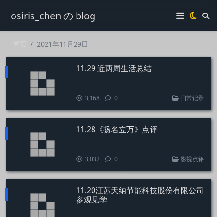
osiris_chen の blog
首页
2021年11月29日
11.29 近两周生活总结
3,168
0
日常记录
11.28《扬名立万》点评
3,032
0
影视点评
11.20江苏天纳节能科技股份有限公司
参观见学