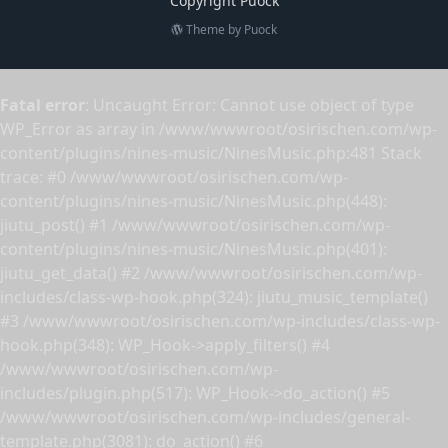
Copyright Puock
Theme by
Puock
Fatal error
: Uncaught Error: Cannot use object of type
WP_Error as array in /www/wwwroot/osirischen.com/wp-
content/plugins/nines-music/NinesMusic.php:481 Stack
trace: #0 /www/wwwroot/osirischen.com/wp-
content/plugins/nines-music/NinesMusic.php(448):
jiutu_post() #1 /www/wwwroot/osirischen.com/wp-
content/plugins/nines-music/NinesMusic.php(401):
jiutu_get_data() #2 /www/wwwroot/osirischen.com/wp-
includes/class-wp-hook.php(324): jiutu_music_template()
#3 /www/wwwroot/osirischen.com/wp-includes/class-wp-
hook.php(348): WP_Hook->apply_filters() #4
/www/wwwroot/osirischen.com/wp-
includes/plugin.php(517): WP_Hook->do_action() #5
/www/wwwroot/osirischen.com/wp-includes/general-
template.php(3081): do_action() #6