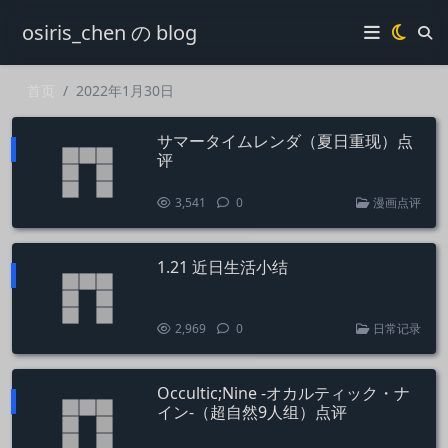
osiris_chen の blog
首页
2022年1月30日
サマータイムレンダ（夏日重现）点
评
3,541
0
漫画点评
1.21 近日生活小结
2,969
0
日常记录
Occultic;Nine -オカルティック・ナ
イン-（超自然9人组）点评