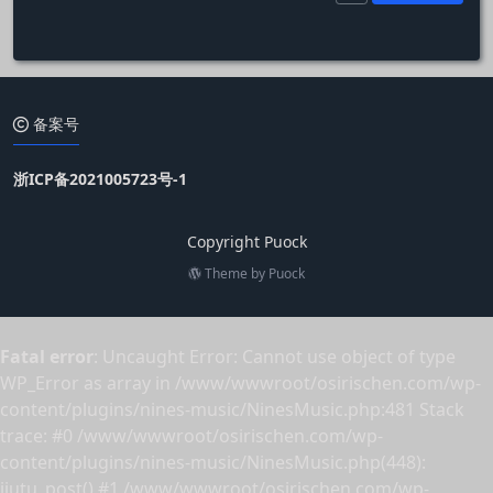
备案号
浙ICP备2021005723号-1
Copyright Puock
Theme by
Puock
Fatal error
: Uncaught Error: Cannot use object of type
WP_Error as array in /www/wwwroot/osirischen.com/wp-
content/plugins/nines-music/NinesMusic.php:481 Stack
trace: #0 /www/wwwroot/osirischen.com/wp-
content/plugins/nines-music/NinesMusic.php(448):
jiutu_post() #1 /www/wwwroot/osirischen.com/wp-