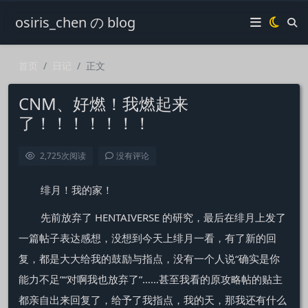
osiris_chen の blog
首页
日记
正文
CNM、好燃！我燃起来
了！！！！！！！
2,725
次阅读
没有评论
绯月！我的家！
先前放弃了 HENTAIVERSE 的研究，最后在绯月上发了
一篇帖子表达感想，没想到今天上绯月一看，有了新的回
复，都是大大给我的鼓励与指点，没有一个人说“确实是你
能力不足”“对啊我也放弃了”……甚至我看的原攻略帖的贴主
都亲自出来回复了，给予了我指点，我的天，那我还有什么