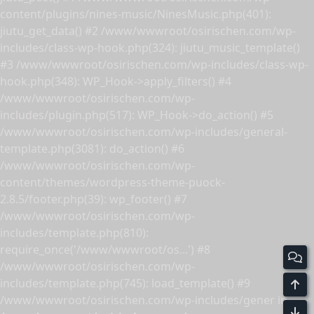
content/plugins/nines-music/NinesMusic.php(401):
jiutu_get_data() #2 /www/wwwroot/osirischen.com/wp-
includes/class-wp-hook.php(324): jiutu_music_template()
#3 /www/wwwroot/osirischen.com/wp-includes/class-wp-
hook.php(348): WP_Hook->apply_filters() #4
/www/wwwroot/osirischen.com/wp-
includes/plugin.php(517): WP_Hook->do_action() #5
/www/wwwroot/osirischen.com/wp-includes/general-
template.php(3081): do_action() #6
/www/wwwroot/osirischen.com/wp-
content/themes/wordpress-theme-puock-
2.8.5/footer.php(39): wp_footer() #7
/www/wwwroot/osirischen.com/wp-
includes/template.php(810):
require_once('/www/wwwroot/os...') #8
/www/wwwroot/osirischen.com/wp-
includes/template.php(745): load_template() #9
/www/wwwroot/osirischen.com/wp-includes/gener in