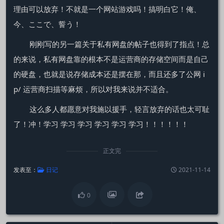
理由可以放弃！不就是一个网站游戏吗！搞明白它！俺、
今、ここで、誓う！
刚刚写的另一篇关于私有网盘的帖子也得到了指点！总
的来说，私有网盘靠的根本不是运营商的存储空间而是自己
的硬盘，也就是说存储成本还是摆在那，而且还多了公网 i
p/ 运营商扫描等麻烦，所以对我来说并不适合。
这么多人都愿意对我施以援手，轻言放弃的话也太可耻
了！冲！学习 学习 学习 学习 学习 学习！！！！！！
正文完
发表至：
日记
2021-11-14
0