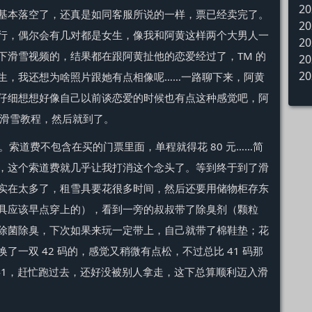
20
基本落空了，还真是如同客服所说的一样，票已经卖完了。
20
行，偶尔会有几对都是女生，像我和阿黄这样两个大男人一
20
下滑雪视频的，结果都在跟阿黄扯他的恋爱经过了，TM 的
20
20
生，我还想为啥照片跟她有点相像呢……一路聊下来，阿黄
仔细想想好像自己以前谈恋爱的时候也有点这种感觉吧，阿
一下滑雪教程，然后就到了。
索道费不包含在买的门票里面，单程就得花 80 元……简
，这个索道费就几乎让我打消这个念头了。等到终于到了滑
实在太多了，租雪具要花很多时间，然后还要用储物柜存东
具应该早点穿上的），看到一旁的叔叔带了除臭剂（颗粒
除菌除臭，下次如果来玩一定带上，自己就带了棉鞋垫；花
一双 42 码的，感觉又稍微有点松，不过总比 41 码那
 41，赶忙跑过去，还好没被别人拿走，这下总算顺利迈入滑