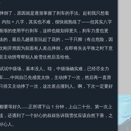
。
摔倒了，原因就是逐渐掌握了刹车的手法。起初我只想着
，内扣 + 八字，其实也不难，很快就熟练了——但其实八字
渐渐的使用平行刹车，这样也能划得更久，刹车力度也更
练的，最后几趟甚至玩起了花的，一千只脚（有点危险，因
次刚开滑因为前面有人差点摔倒，在即将失去平衡之时下意
至主动拐弯帮别人捡雪仗然后丢给他。
试试中级场，基本没人。哇，中级场确实难，已经尽全力
车……中间自己先感觉太快，主动摔了一次，然后再一直滑
只得又主动摔了一次，这次差点撞到人。啊，下次一定要好
要等好久……正所谓下山 1 分钟，上山二十分。第一次上
毯，还遇到了一个好心的叔叔告诉我雪仗应该自然下垂，之
好心人。