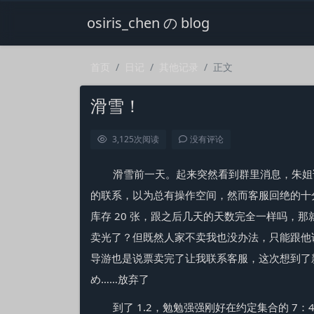
osiris_chen の blog
首页
日记
其他记录
正文
滑雪！
3,125
次阅读
没有评论
滑雪前一天。起来突然看到群里消息，朱姐
的联系，以为总有操作空间，然而客服回绝的十分
库存 20 张，跟之后几天的天数完全一样吗，那就说
卖光了？但既然人家不卖我也没办法，只能跟他
导游也是说票卖完了让我联系客服，这次想到了
め……放弃了
到了 1.2，勉勉强强刚好在约定集合的 7