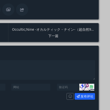
Occultic;Nine -オカルティック・ナイン-（超自然9人组）点评
下一篇
发布评论