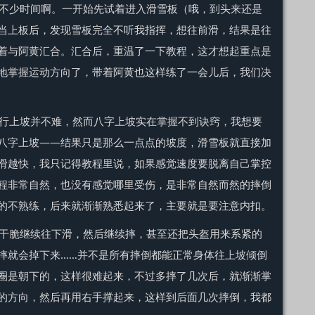
不少时间啊。一开始先试着进入滑雪板（哦，到头来还是
当上板后，发现雪板完全不听我指挥，想往前滑，结果是往
着与阿黄汇合。汇合后，重温了一下教程，这才想起重点是
地掌握运动方向了，带着阿黄也这样练了一会儿后，我们决
行上坡并不难，然而八字上坡实在掌握不到诀窍，我想要
八字上坡——结果只是那么一点点的坡度，滑雪板就直接加
滑越快，我只记得教程里说，如果感觉速度要脱离自己掌控
程非常自然，也没有感觉哪里受伤，是非常自然而然的摔倒
的不熟练，后来就渐渐熟悉起来了，主要就是要注意内扣。
干脆继续往下滑，然后继续摔，甚至还把头盔用来系紧的
摔就会掉下来……并不是所有摔倒都能正常身体往上坡倾倒
圈是朝下的，这样很难起来，不过多摔了几次后，就渐渐掌
的方向，然后再用右手撑起来，这样到后面几次摔倒，我都