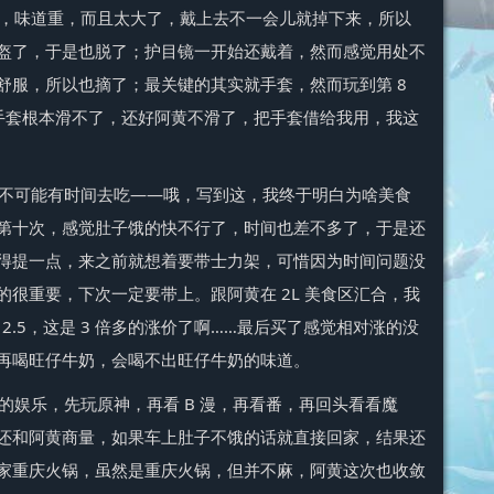
，味道重，而且太大了，戴上去不一会儿就掉下来，所以
盔了，于是也脱了；护目镜一开始还戴着，然而感觉用处不
舒服，所以也摘了；最关键的其实就手套，然而玩到第 8
手套根本滑不了，还好阿黄不滑了，把手套借给我用，我这
不可能有时间去吃——哦，写到这，我终于明白为啥美食
第十次，感觉肚子饿的快不行了，时间也差不多了，于是还
得提一点，来之前就想着要带士力架，可惜因为时间问题没
很重要，下次一定要带上。跟阿黄在 2L 美食区汇合，我
2.5，这是 3 倍多的涨价了啊……最后买了感觉相对涨的没
再喝旺仔牛奶，会喝不出旺仔牛奶的味道。
的娱乐，先玩原神，再看 B 漫，再看番，再回头看看魔
还和阿黄商量，如果车上肚子不饿的话就直接回家，结果还
家重庆火锅，虽然是重庆火锅，但并不麻，阿黄这次也收敛