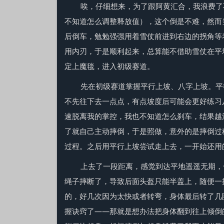
唉，仔细想来，为了跟阿黄汇合，我浪费了
不知道怎么调整释放值），这个倒是不难，然而
后倒车，勉勉强强用着雪仗前进到右边的拐角等
用内刃，于是顺利起来，总算能不借助雪仗在平
定上魔毯，进入初级赛道。
先在初级赛道掌握平行上坡、八字上坡。平
不先往下去一点点，有点坡度后可能会更好练习
速脱离我的掌控，我也不知道怎么刹车，结果越
了就自己主动摔倒，于是照做，意外的是摔倒过
过程。之后用平行上坡尝试走上去，一开始还用
上去了一段距离，感觉到达平地遥遥无期，
绳子摔断了，导致后面头盔只能半盖上，随便一
的，好几次因为太快或者转弯，身体最后转了几
握诀窍了——那就是想办法把身体翻到往上倾倒