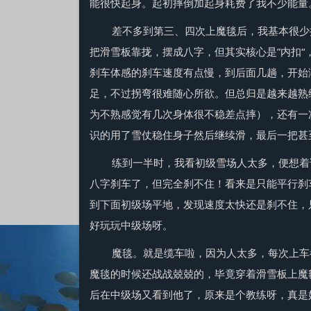
能很快起身。起初摔倒加起身耗费了我不少能量
差不多到第三、四次上魔毯后，我基本很少
把滑雪板靠拢，摆成八字，但其实核心是”内扣“
刹车体感的刹车速度有点慢，到后面几趟，开始
足，不过拐弯很难随心所欲。但总归是越来越熟
为不熟感觉有几次身体很不稳差点摔），还有一
识的用了雪仗稳住身子然后继续滑，最后一把甚
练到一半时，我看初级雪场人太多，便想着
八字刹车了，但完全刹不住！看来是只能平行刹
到下面初级场平地，发现速度太快还是刹不住，
好玩玩中级场呀。
魔毯。就是缆车啦，因为人太多，每次上车都
魔毯的时候还战战兢兢的，毕竟穿着滑雪板上魔
后在中级场又看到他了，原来是个教练呀，真是