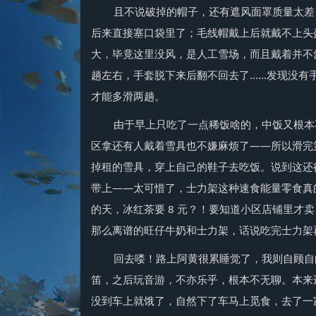
且不说破掉的帽子，还有遮风面罩质量太差
后来直接塞口袋里了；毛线帽戴上后就戴不上头
大，毕竟这里没风，是人工雪场，而且戴着并不
趟左右，手套脱下来后翻不回去了……发现没有
才能多滑两趟。
由于早上只吃了一点稀饭啥的，中饭又根本
区拿还有人戴着雪具也不嫌麻烦了——所以滑完
掉租的雪具，穿上自己的鞋子去吃饭。说到这还
带上——太可惜了，士力架这种速食能量零食真的
的天，冰红茶要 8 元？！要知道小区店铺里才卖 
那么离谱的旺仔牛奶和士力架，话说吃完士力架
回去喽！路上阿黄很累睡觉了，我则自顾自
笛，之后玩音游，不亦乐乎，根本不无聊。本来
没到车上就饿了，自然下了车马上觅食，去了一