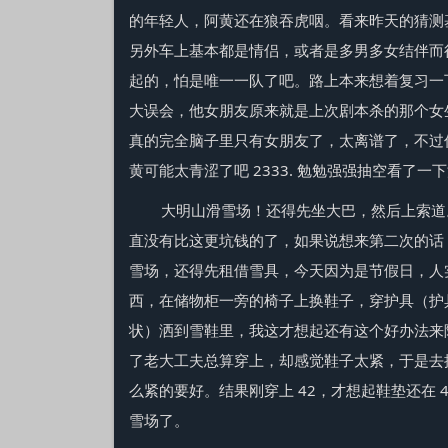
的年轻人，阿黄还在狼吞虎咽。看来昨天的猜测
另外车上基本都是情侣，或者是多男多女结伴而
起的，怕是唯一一队了吧。路上本来想着复习一
大误会，他女朋友原来就是上次剧本杀的那个女
真的完全脑子里只有女朋友了，太离谱了，不过
黄可能太青涩了吧 2333. 勉勉强强抽空看了
大明山滑雪场！还得先坐大巴，然后上索道。
直没有比这更坑钱的了，如果说想来第二次的话
雪场，还得先租借雪具，今天因为是节假日，人
西，在储物柜一旁的椅子上换鞋子，穿护具（护
状）洒到雪鞋里，我这才想起还有这个好办法来
了老大工夫总算穿上，却感觉鞋子太紧，于是去换了
么紧的要好。结果刚穿上 42，才想起鞋垫还在
雪场了。