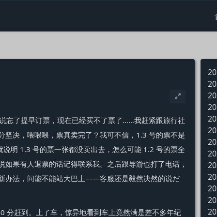
20
20
20
20
20
说忘了提早订票，现在已经买不了票了……我赶紧跟旅行社
20
坚决，喂喂喂，票真卖完了？我可不信，1.3 号的票不是
20
明 1.3 号的票一张都没卖出去，怎么可能 1.2 号的票全
20
说如果有人退票的话记得联系我。之后跟导游也打了电话，
20
20
新办法，问能不能站大巴上——客服还是毅然决然的说だ
20
20
20
：40 分赶到。上了车，惊异地看到车上竟然满是差不多年纪