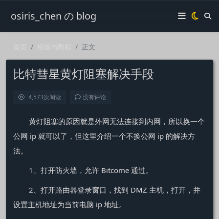
osiris_chen の blog
首页
经验与教程
正文
比特彗星黄灯阻塞解决手段
4,573
次阅读
没有评论
黄灯阻塞的原因就是外网无法连接到内网，所以换一个
公网 ip 就可以了，但这里介绍一个不换公网 ip 的解决方
法。
1、打开防火墙，允许 Bitcome 通过。
2、打开路由器登录窗口，找到 DMZ 主机，打开，并
设置主机地址为当前电脑 ip 地址。