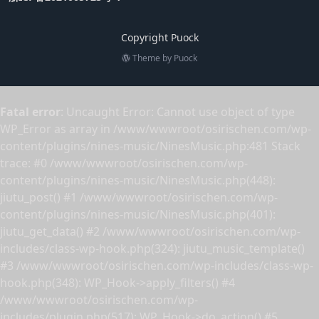
Copyright Puock
Theme by
Puock
Fatal error
: Uncaught Error: Cannot use object of type
WP_Error as array in /www/wwwroot/osirischen.com/wp-
content/plugins/nines-music/NinesMusic.php:481 Stack
trace: #0 /www/wwwroot/osirischen.com/wp-
content/plugins/nines-music/NinesMusic.php(448):
jiutu_post() #1 /www/wwwroot/osirischen.com/wp-
content/plugins/nines-music/NinesMusic.php(401):
jiutu_get_data() #2 /www/wwwroot/osirischen.com/wp-
includes/class-wp-hook.php(324): jiutu_music_template()
#3 /www/wwwroot/osirischen.com/wp-includes/class-wp-
hook.php(348): WP_Hook->apply_filters() #4
/www/wwwroot/osirischen.com/wp-
includes/plugin.php(517): WP_Hook->do_action() #5