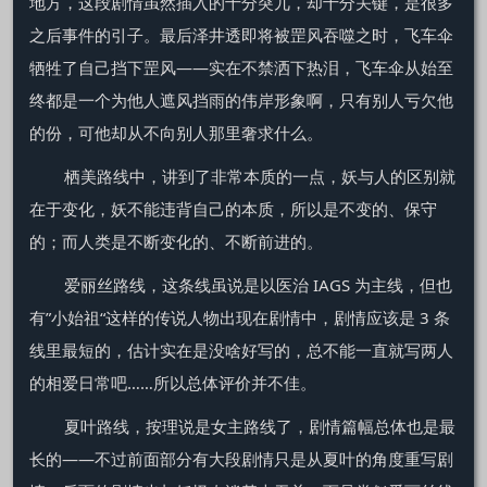
地方，这段剧情虽然插入的十分突兀，却十分关键，是很多
之后事件的引子。最后泽井透即将被罡风吞噬之时，飞车伞
牺牲了自己挡下罡风——实在不禁洒下热泪，飞车伞从始至
终都是一个为他人遮风挡雨的伟岸形象啊，只有别人亏欠他
的份，可他却从不向别人那里奢求什么。
栖美路线中，讲到了非常本质的一点，妖与人的区别就
在于变化，妖不能违背自己的本质，所以是不变的、保守
的；而人类是不断变化的、不断前进的。
爱丽丝路线，这条线虽说是以医治 IAGS 为主线，但也
有”小始祖“这样的传说人物出现在剧情中，剧情应该是 3 条
线里最短的，估计实在是没啥好写的，总不能一直就写两人
的相爱日常吧……所以总体评价并不佳。
夏叶路线，按理说是女主路线了，剧情篇幅总体也是最
长的——不过前面部分有大段剧情只是从夏叶的角度重写剧