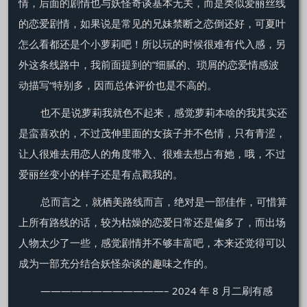
情，后面的剧情也与妖怪奇谈基本无关，而是类似爱丽丝线
的恋爱剧情，如果说是常见的兄妹禁断之恋倒还好，可夏叶
怎么看都还是个小萝莉吧！所以玩的时候很难有代入感，另
外这条线路中，我前面提到的”细腻的、琐屑的恋爱情感波
动描写“特别多，因而总体评价也是不高的。
也不是说萝莉我就色不起来，感觉萝莉本啥的我其实还
是蛮喜欢的，不过茂伸里面的女孩子并不色情，只有青涩，
让人很难去用恋人的角度带入、很难去想占有她，哦，不过
爱丽丝变小的样子还是有点戳我的。
总而言之，就栖美路线而言，绝对是一部佳作，可惜算
上所有路线的话，较为枯燥的恋爱日常还是偏多了，而出场
人物太少了一些，感觉剧情并不够丰富吧，本来还觉得可以
成为一部充分结合妖怪杂谈的趣味之作的。
————————————– 2024 年 8 月二刷有感