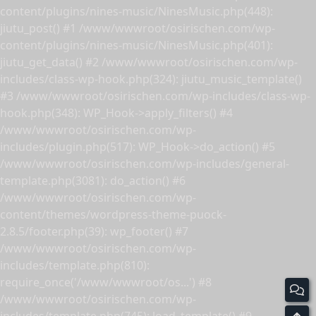
content/plugins/nines-music/NinesMusic.php(448):
jiutu_post() #1 /www/wwwroot/osirischen.com/wp-
content/plugins/nines-music/NinesMusic.php(401):
jiutu_get_data() #2 /www/wwwroot/osirischen.com/wp-
includes/class-wp-hook.php(324): jiutu_music_template()
#3 /www/wwwroot/osirischen.com/wp-includes/class-wp-
hook.php(348): WP_Hook->apply_filters() #4
/www/wwwroot/osirischen.com/wp-
includes/plugin.php(517): WP_Hook->do_action() #5
/www/wwwroot/osirischen.com/wp-includes/general-
template.php(3081): do_action() #6
/www/wwwroot/osirischen.com/wp-
content/themes/wordpress-theme-puock-
2.8.5/footer.php(39): wp_footer() #7
/www/wwwroot/osirischen.com/wp-
includes/template.php(810):
require_once('/www/wwwroot/os...') #8
/www/wwwroot/osirischen.com/wp-