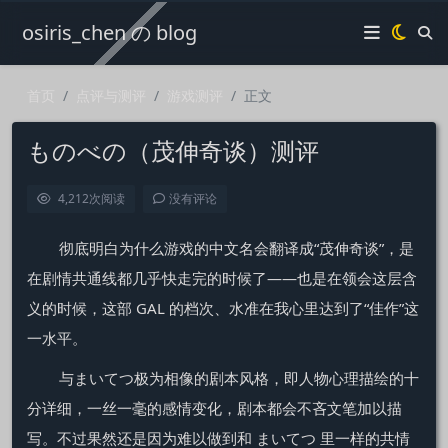
osiris_chen の blog
首页
点评与测评
游戏测评
正文
ものべの（茂伸奇谈）测评
4,212
次阅读
没有评论
彻底明白为什么游戏的中文名会翻译成“茂伸奇谈”，是
在剧情共通线都几乎快走完的时候了——也是在领会这层含
义的时候，这部 GAL 的档次、水准在我心里达到了“佳作”这
一水平。
与まいてつ极为相像的剧本风格，即人物心理描绘的十
分详细，一丝一毫的感情变化，剧本都会不吝文笔加以描
写。不过果然还是因为难以做到和 まいてつ 里一样的共情