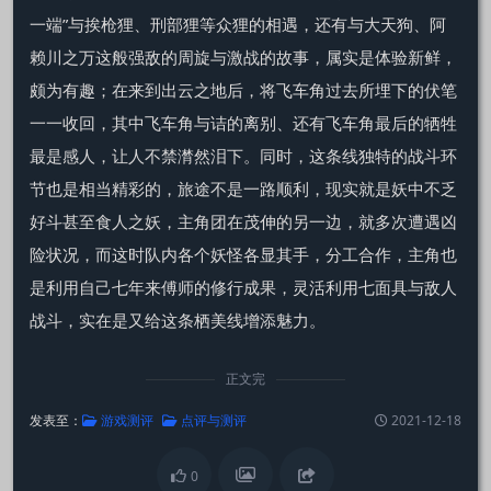
一端”与挨枪狸、刑部狸等众狸的相遇，还有与大天狗、阿
赖川之万这般强敌的周旋与激战的故事，属实是体验新鲜，
颇为有趣；在来到出云之地后，将飞车角过去所埋下的伏笔
一一收回，其中飞车角与诘的离别、还有飞车角最后的牺牲
最是感人，让人不禁潸然泪下。同时，这条线独特的战斗环
节也是相当精彩的，旅途不是一路顺利，现实就是妖中不乏
好斗甚至食人之妖，主角团在茂伸的另一边，就多次遭遇凶
险状况，而这时队内各个妖怪各显其手，分工合作，主角也
是利用自己七年来傅师的修行成果，灵活利用七面具与敌人
战斗，实在是又给这条栖美线增添魅力。
正文完
发表至：
游戏测评
点评与测评
2021-12-18
0