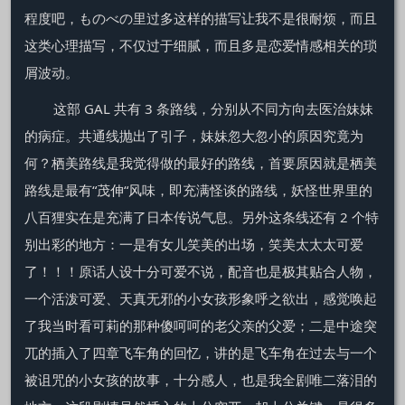
程度吧，ものべの里过多这样的描写让我不是很耐烦，而且
这类心理描写，不仅过于细腻，而且多是恋爱情感相关的琐
屑波动。
这部 GAL 共有 3 条路线，分别从不同方向去医治妹妹
的病症。共通线抛出了引子，妹妹忽大忽小的原因究竟为
何？栖美路线是我觉得做的最好的路线，首要原因就是栖美
路线是最有“茂伸“风味，即充满怪谈的路线，妖怪世界里的
八百狸实在是充满了日本传说气息。另外这条线还有 2 个特
别出彩的地方：一是有女儿笑美的出场，笑美太太太可爱
了！！！原话人设十分可爱不说，配音也是极其贴合人物，
一个活泼可爱、天真无邪的小女孩形象呼之欲出，感觉唤起
了我当时看可莉的那种傻呵呵的老父亲的父爱；二是中途突
兀的插入了四章飞车角的回忆，讲的是飞车角在过去与一个
被诅咒的小女孩的故事，十分感人，也是我全剧唯二落泪的