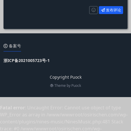
发布评论
备案号
浙ICP备2021005723号-1
Copyright Puock
Theme by
Puock
Fatal error
: Uncaught Error: Cannot use object of type
WP_Error as array in /www/wwwroot/osirischen.com/wp-
content/plugins/nines-music/NinesMusic.php:481 Stack
trace: #0 /www/wwwroot/osirischen.com/wp-