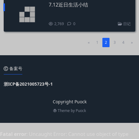
7.12近日生活小结
2,769
0
日记
«
1
2
3
4
»
备案号
浙ICP备2021005723号-1
Copyright Puock
Theme by
Puock
Fatal error
: Uncaught Error: Cannot use object of type