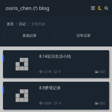
osiris_chen の blog
首页
日记
文章列表
其他记录
日常记录
8.14近日生活小结
3,176
0
日记
8.9梦境记录
3,050
0
日记